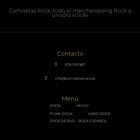
Camisetas Rock, todo el merchandising Rock a
un sólo «click»
Contacto
676 519 987
info@camisetasrock.es
Menú
ROCK
HEAVY
PUNK ROCK
HARD ROCK
PROGRESIVO
ROCK ESPAÑOL