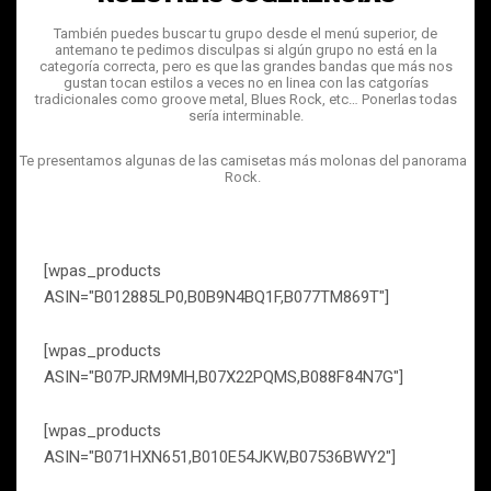
También puedes buscar tu grupo desde el menú superior, de
antemano te pedimos disculpas si algún grupo no está en la
categoría correcta, pero es que las grandes bandas que más nos
gustan tocan estilos a veces no en linea con las catgorías
tradicionales como groove metal, Blues Rock, etc… Ponerlas todas
sería interminable.
Te presentamos algunas de las camisetas más molonas del panorama
Rock.
[wpas_products
ASIN="B012885LP0,B0B9N4BQ1F,B077TM869T"]
[wpas_products
ASIN="B07PJRM9MH,B07X22PQMS,B088F84N7G"]
[wpas_products
ASIN="B071HXN651,B010E54JKW,B07536BWY2"]