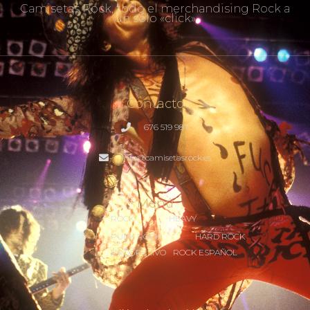
Camisetas Rock, todo el merchandising Rock a
un sólo «click»
Contacto
676 519 987
info@camisetasrock.es
Menú
ROCK
HEAVY
PUNK ROCK
HARD ROCK
PROGRESIVO
ROCK ESPAÑOL